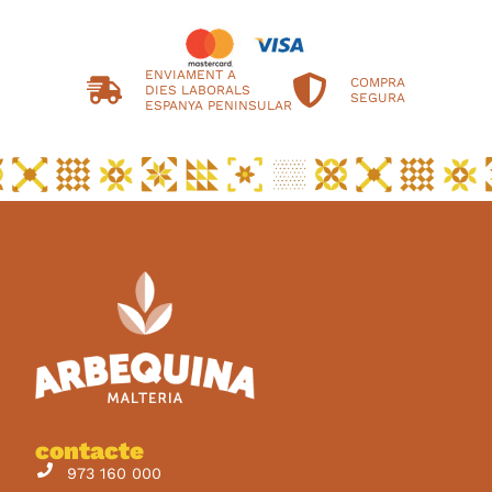
ENVIAMENT A
COMPRA
DIES LABORALS
SEGURA
ESPANYA PENINSULAR
contacte
973 160 000