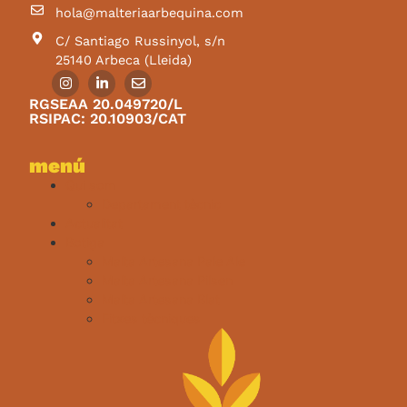
hola@malteriaarbequina.com
C/ Santiago Russinyol, s/n
25140 Arbeca (Lleida)
RGSEAA 20.049720/L
RSIPAC: 20.10903/CAT
menú
Qui som
Departament tècnic
Actualitat
Botiga
Malta Artesana Pale Ale
Malta Artesana Pilsen
Malta Artesana Blat
Fitxes tècniques