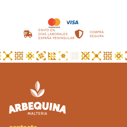
ENVÍO EN
COMPRA
DÍAS LABORALES
SEGURA
ESPAÑA PENINSULAR
contacto