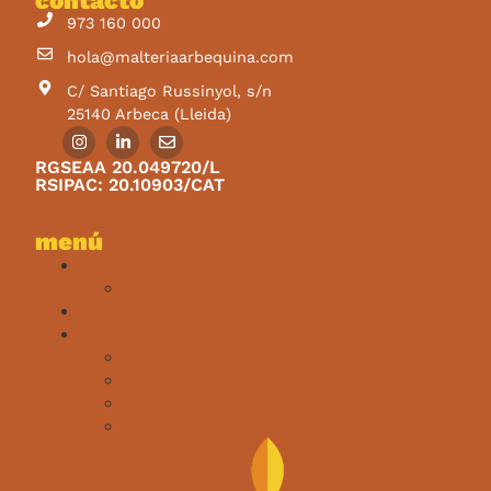
973 160 000
hola@malteriaarbequina.com
C/ Santiago Russinyol, s/n
25140 Arbeca (Lleida)
RGSEAA 20.049720/L
RSIPAC: 20.10903/CAT
menú
Quiénes somos
Departamento técnico
Actualidad
Tienda
Malta Artesana Pale Ale
Malta Artesana Pilsen
Malta Artesana Trigo
Fichas técnicas