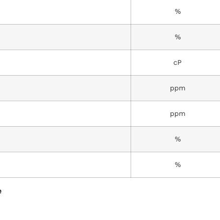
%
%
cP
ppm
ppm
%
%
e