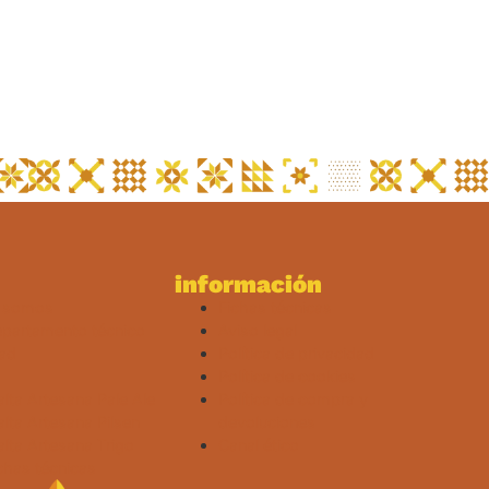
información
s somos
Fichas técnicas
partamento técnico
Aviso legal
dad
Política de privacidad
Política de cookies
lta Artesana Pale Ale
Política de compra y
lta Artesana Pilsen
devoluciones
lta Artesana Trigo
Canal ético
chas técnicas