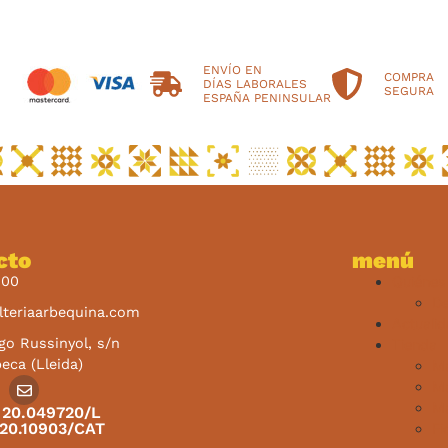
ENVÍO EN
COMPRA
DÍAS LABORALES
SEGURA
ESPAÑA PENINSULAR
cto
menú
000
Quiéne
De
teriaarbequina.com
Actuali
go Russinyol, s/n
Tienda
eca (Lleida)
Ma
Ma
Ma
20.049720/L
 20.10903/CAT
Fi