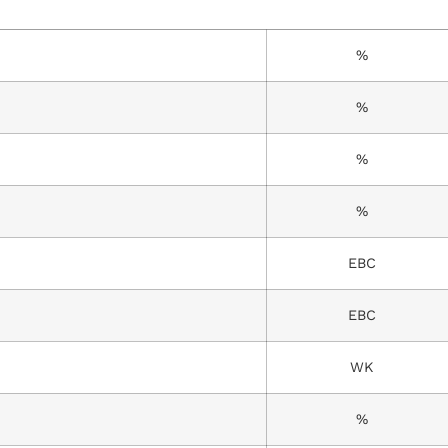
%
%
%
%
EBC
EBC
WK
%