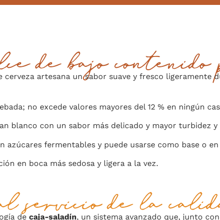
lce de bajo contenido 
e cerveza artesana un sabor suave y fresco ligeramente d
cebada; no excede valores mayores del 12 % en ningún ca
an blanco con un sabor más delicado y mayor turbidez y 
 en azúcares fermentables y puede usarse como base o en
ión en boca más sedosa y ligera a la vez.
l servicio de la cali
logía de
caja-saladín
, un sistema avanzado que, junto co