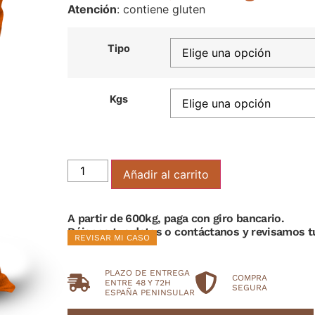
Atención
: contiene gluten
Tipo
Kgs
Añadir al carrito
A partir de 600kg, paga con giro bancario.
Déjanos tus datos o contáctanos y revisamos t
REVISAR MI CASO
PLAZO DE ENTREGA
COMPRA
ENTRE 48 Y 72H
SEGURA
ESPAÑA PENINSULAR