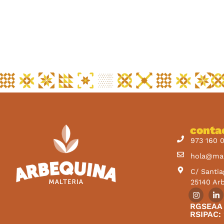
conta
973 160 
hola@mal
C/ Santia
25140 Arb
RGSEAA 
RSIPAC: