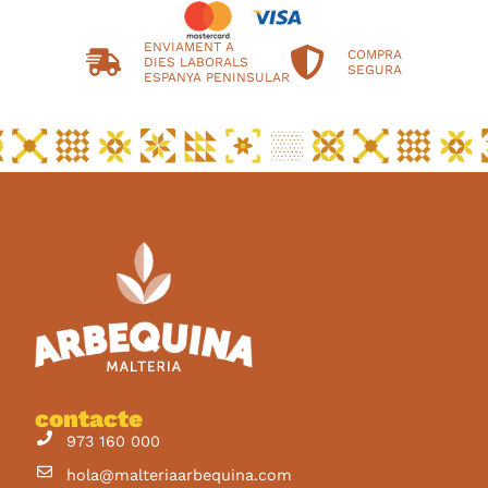
ENVIAMENT A
COMPRA
DIES LABORALS
SEGURA
ESPANYA PENINSULAR
contacte
973 160 000
hola@malteriaarbequina.com