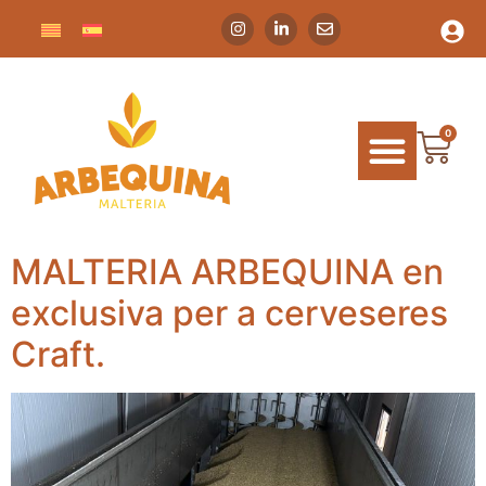
0
MALTERIA ARBEQUINA en
exclusiva per a cerveseres
Craft.