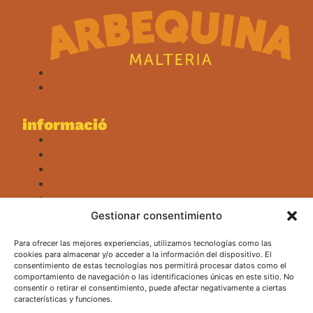
Maquiles
Contacte
informació
Fitxes tècniques
Avís legal
Política de privacitat
Política de cookies
Política de compra i devolucions
Canal ètic
Gestionar consentimiento
Para ofrecer las mejores experiencias, utilizamos tecnologías como las
cookies para almacenar y/o acceder a la información del dispositivo. El
consentimiento de estas tecnologías nos permitirá procesar datos como el
comportamiento de navegación o las identificaciones únicas en este sitio. No
consentir o retirar el consentimiento, puede afectar negativamente a ciertas
características y funciones.
AMB EL SUPORT DE