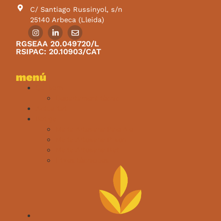
C/ Santiago Russinyol, s/n
25140 Arbeca (Lleida)
RGSEAA 20.049720/L
RSIPAC: 20.10903/CAT
menú
Qui som
Departament tècnic
Actualitat
Botiga
Malta Artesana Pale Ale
Malta Artesana Pilsen
Malta Artesana Blat
Fitxes tècniques